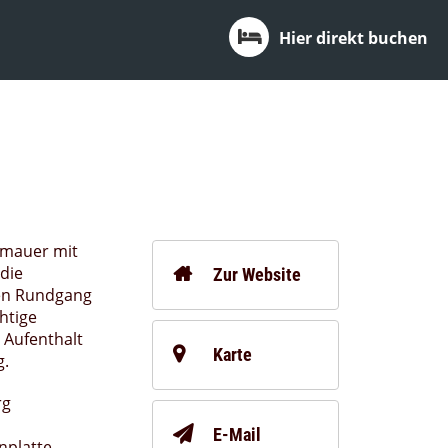
Hier direkt buchen
tmauer mit
die
Zur Website
nen Rundgang
htige
 Aufenthalt
Karte
g.
rg
E-Mail
nplatte