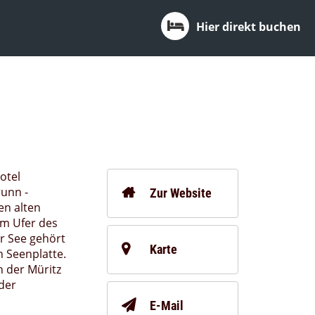
Hier direkt buchen
otel
unn -
Zur Website
en alten
am Ufer des
r See gehört
Karte
 Seenplatte.
h der Müritz
der
E-Mail