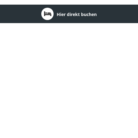
Hier direkt buchen
Bundesland: Mecklenburg-Vorpommern
1
2
3
4
5
6
7
8
9
10
11
Gutshof Bastorf
Ort:
Bastorf
Region:
Ostsee
Ferienpark Benz
Ort:
Benz
Region:
Insel Usedom