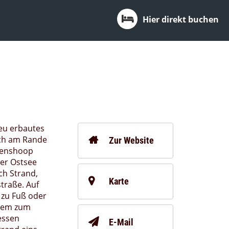
Hier direkt buchen
eu erbautes
ich am Rande
Zur Website
renshoop
der Ostsee
ch Strand,
Karte
traße. Auf
 zu Fuß oder
uem zum
essen
E-Mail