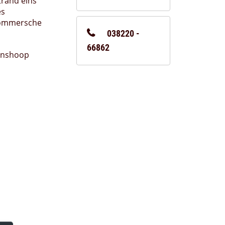
trand eins
es
pommersche
038220 -
66862
enshoop