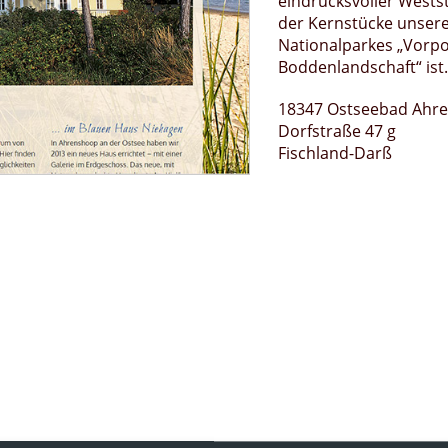
eindrucksvoller Wests
der Kernstücke unser
Nationalparkes „Vor
Boddenlandschaft“ ist.
18347 Ostseebad Ahr
Dorfstraße 47 g
Fischland-Darß