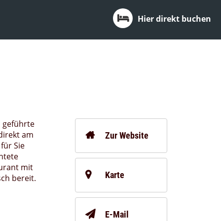
Hier direkt buchen
n geführte
direkt am
Zur Website
für Sie
htete
urant mit
Karte
sch bereit.
E-Mail