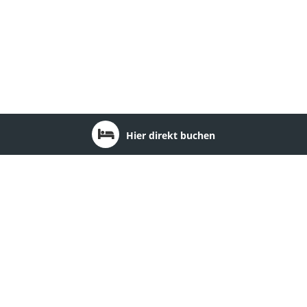
Hier direkt buchen
Region: Naturpark Feldberger Seenlandschaft
1